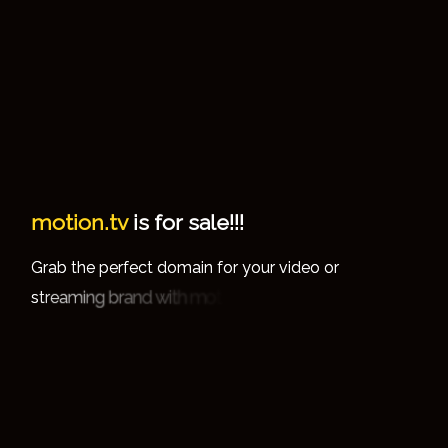
m
o
t
i
o
n
.
t
v
i
s
f
o
r
s
a
l
e
!
!
!
m
G
b
p
d
o
o
o
d
o
o
a
h
e
e
e
c
a
n
y
u
v
e
t
f
t
f
r
r
r
r
r
i
i
o
i
t
o
m
h
t
i
w
d
n
a
r
b
g
n
i
m
a
e
s
t
r