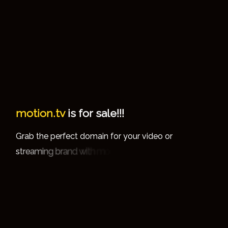
m
o
t
i
o
n
.
t
v
i
s
f
o
r
s
a
l
e
!
!
!
m
G
b
p
d
o
o
o
d
o
o
a
h
e
e
e
c
a
n
y
u
v
e
t
f
t
f
r
r
r
r
r
i
i
i
t
o
m
h
t
i
w
d
n
a
r
b
g
n
i
m
a
e
r
s
t